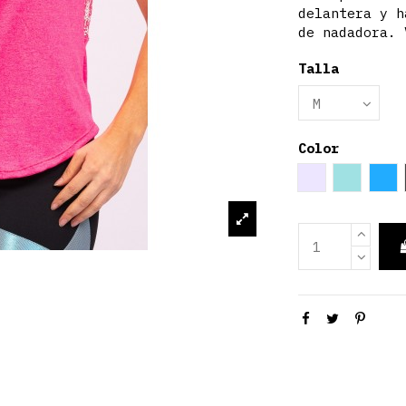
delantera y h
de nadadora. 
Talla
Color
Gris
Azul ci
Az