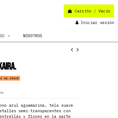
Carrito
/
Vacío
Iniciar sesión
OGO
NOSOTROS
Kaira.
s en stock
os
ono azul aguamarina, tela suave
etalles semi-transparentes con
estrellas y flores en la parte