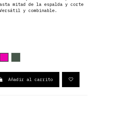
asta mitad de la espalda y corte
Versátil y combinable.
elo
ul claro
Fucsia
Verde Oliva
Añadir al carrito