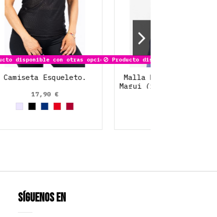
Producto disponible con otras opciones
Producto disponible 
l
Camiseta Esqueleto.
Malla Morada
Magui (frunci
17,90 €
39,90
Gris
Negro
Azul Marino
Rojo
Rojo Rubí
M
Síguenos en