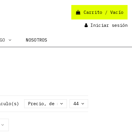
Carrito
/
Vacío
Iniciar sesión
OGO
NOSOTROS
ículo(s)
Precio, de más alto a más bajo
44