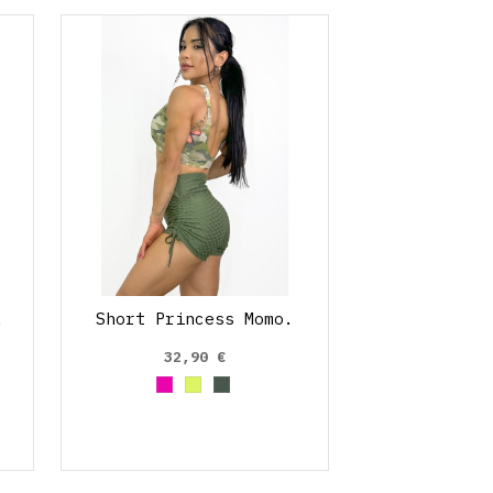
.
Short Princess Momo.
32,90 €
alto
Cereza
Fucsia
Amarillo Neon
Verde Oliva