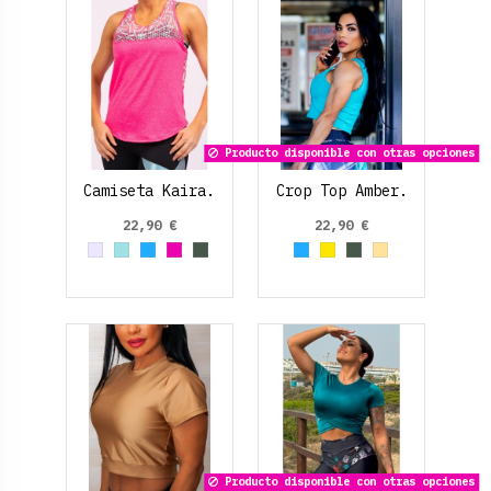
Producto disponible con otras opciones
Camiseta Kaira.
Crop Top Amber.
22,90 €
22,90 €
Gris
Azul cielo
Azul claro
Fucsia
Verde Oliva
Azul claro
Amarillo
Verde Oliva
Beige
Producto disponible con otras opciones