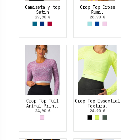
Camiseta y top
Crop Top Cross
Satin
Rumi.
29,90 €
26,90 €
Azul Turquesa
Azul Marino
Rojo Rubí
Azul cielo
Azul Cobalto
Rosa palo
Crop Top Tull
Crop Top Essential
Animal Print.
Textura.
24,90 €
24,90 €
Rosa palo
Negro
Amarillo Neon
Verde Oliva