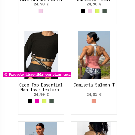
24,90 €
24,90 €
Rosa palo
Negro
Rosa palo
Amarillo Neon
Verde Oliva
Producto disponible con otras opciones
Crop Top Essential
Camiseta Salmón T
Nanilove Textura.
24,90 €
24,81 €
Negro
Fucsia
Amarillo Neon
Verde Oliva
Rosa Salmón