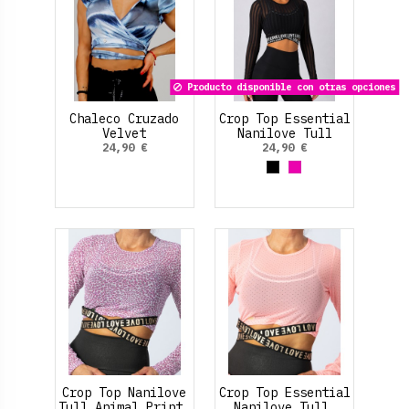
Producto disponible con otras opciones
Chaleco Cruzado
Crop Top Essential
Velvet
Nanilove Tull
Rayado.
24,90 €
24,90 €
Negro
Fucsia
Crop Top Nanilove
Crop Top Essential
Tull Animal Print.
Nanilove Tull.