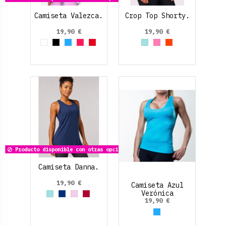
Camiseta Valezca.
Crop Top Shorty.
19,90 €
19,90 €
Blanco
Negro
Azul claro
Rosa Oscuro
Rojo
Azul cielo
Rosa claro
Naranja
Producto disponible con otras opciones
Camiseta Danna.
19,90 €
Camiseta Azul
Verónica
Azul cielo
Azul Marino
Rosa palo
Rojo Rubí
19,90 €
Azul claro