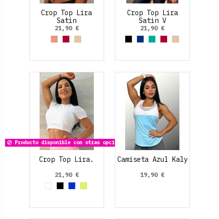
Crop Top Lira
Crop Top Lira
Satin
Satin V
21,90 €
21,90 €
Rosa Salmón
Rojo Rubí
Dorado
Negro
Azul Marino
Verde aguamarina
Rojo Rubí
Dorado
Producto disponible con otras opciones
Crop Top Lira.
Camiseta Azul Kaly
21,90 €
19,90 €
Blanco
Negro
Azul Eléctrico
Amarillo Neon