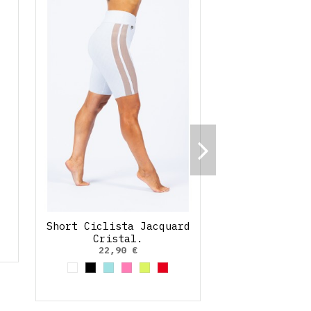
Short Ciclista Jacquard
Cristal.
22,90 €
Blanco
Negro
Azul cielo
Rosa claro
Amarillo Neon
Rojo