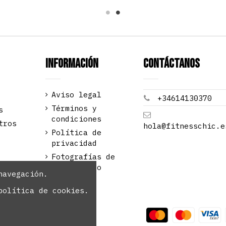
Información
Contáctanos
Aviso legal
+34614130370
Términos y
s
condiciones
tros
hola@fitnesschic.e
Política de
privacidad
Fotografías de
Raúl Alonso
navegación.
política de cookies.
odos los derechos