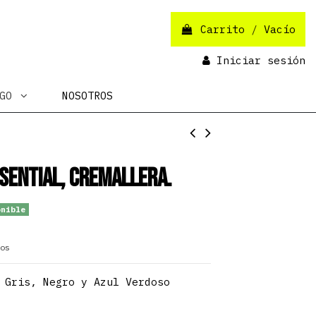
Carrito
/
Vacío
Iniciar sesión
OGO
NOSOTROS
sential, cremallera.
nible
os
 Gris, Negro y Azul Verdoso