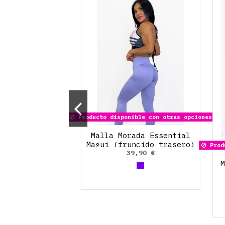
Producto disponible con otras opciones
gra Essential
Malla Morada Essential
lsillo.
Magui (fruncido trasero)
Produ
9,90 €
39,90 €
M
Morado