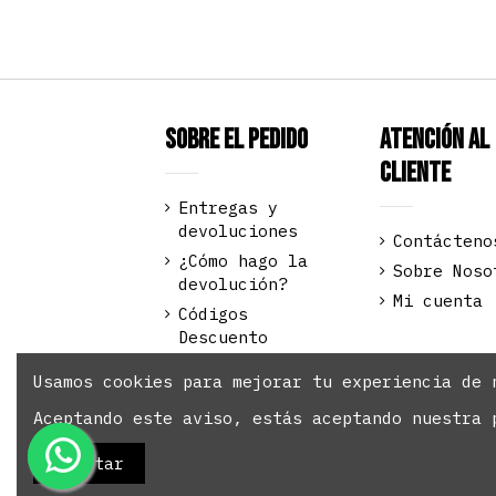
Sobre el pedido
Atención al
Cliente
Entregas y
devoluciones
Contácteno
¿Cómo hago la
Sobre Noso
devolución?
Mi cuenta
Códigos
Descuento
Pago seguro
Usamos cookies para mejorar tu experiencia de 
Aceptando este aviso, estás aceptando nuestra 
Fitnesschic.es Copyright © 2023 T
Aceptar
reservados.