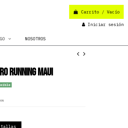
Carrito
/
Vacío
Iniciar sesión
OGO
NOSOTROS
ro Running Maui
nible
os
tallas