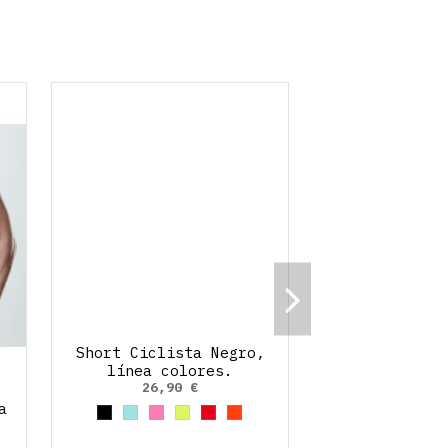
Short Ciclista Negro,
línea colores.
26,90 €
a
Negro
Azul cielo
Rosa claro
Amarillo Neon
Rojo
Naranja