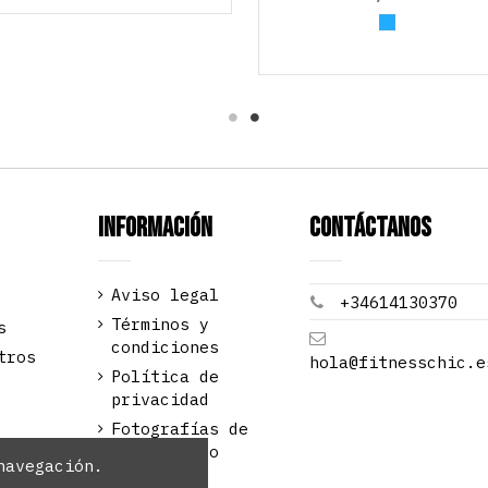
Azul claro
Información
Contáctanos
Aviso legal
+34614130370
Términos y
s
condiciones
tros
hola@fitnesschic.e
Política de
privacidad
Fotografías de
Raúl Alonso
navegación.