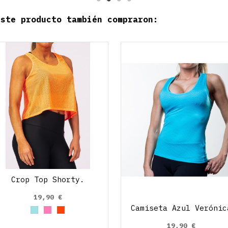
este producto también compraron:
Crop Top Shorty.
19,90 €
Camiseta Azul Verónic
Azul cielo
Rosa claro
Naranja
19,90 €