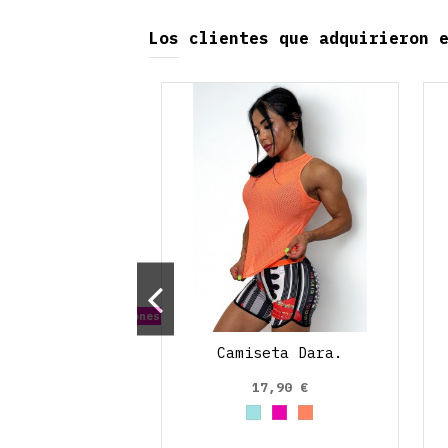
Los clientes que adquirieron 
ible con otras opciones
t Boxing.
Camiseta Dara.
9,90 €
17,90 €
zul cielo
Rosa claro
Naranja
Azul cielo
Fucsia
Guayaba