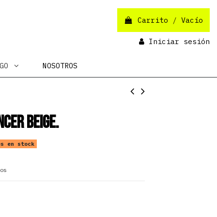
Carrito
/
Vacío
Iniciar sesión
OGO
NOSOTROS
ncer Beige.
s en stock
os