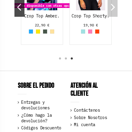
Producto disponible con otras opciones
piezas
Crop Top Amber.
Crop Top Shorty.
os
€
22,90 €
19,90 €
Azul claro
Amarillo
Verde Oliva
Beige
Azul cielo
Rosa claro
Naranja
Sobre el pedido
Atención al
Cliente
Entregas y
devoluciones
Contáctenos
¿Cómo hago la
Sobre Nosotros
devolución?
Mi cuenta
Códigos Descuento