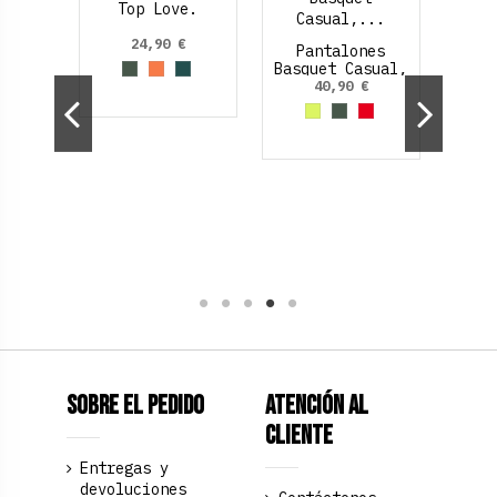
Top Love.
Sho
24,90 €
Verde Oliva
Marrón claro
Verde Medio
y.
Pantalones
Basquet Casual,
botones click
€
40,90 €
lateral
arino
anja
Naranja Claro
Amarillo Neon
Verde Oliva
Rojo
Sobre el pedido
Atención al
Cliente
Entregas y
devoluciones