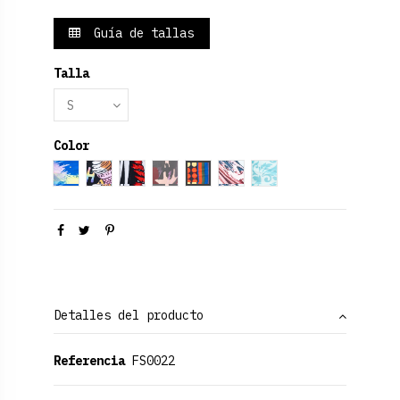
Guía de tallas
Talla
Color
Eira
Donuts
Rockero
Camuflaje
India
Acuarela
Versus
Detalles del producto
Referencia
FS0022