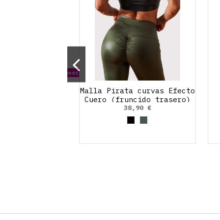
ible con otras opciones
Top Rejilla
Malla Pirata curvas Efecto
Cuero (fruncido trasero)
2,90 €
38,90 €
Negro
Azul cielo
Negro
Verde Oliva