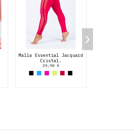
Malla Essential Jacquard
Cristal.
39,90 €
 Neon
Oliva
Negro
Azul claro
Fucsia
Amarillo Neon
Rojo Cereza
Negro/Neón