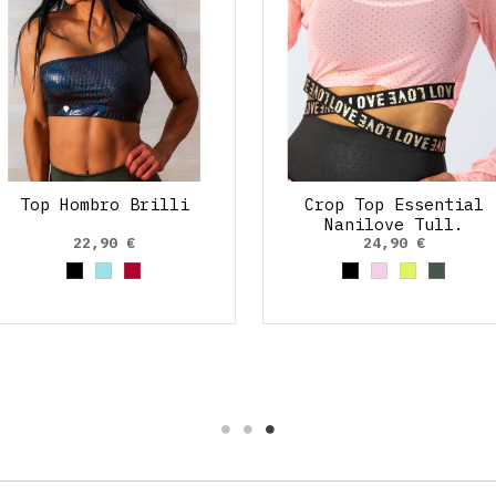
Top Hombro Brilli
Crop Top Essential
Nanilove Tull.
22,90 €
24,90 €
Negro
Azul cielo
Rojo Rubí
Negro
Rosa palo
Amarillo
Verde 