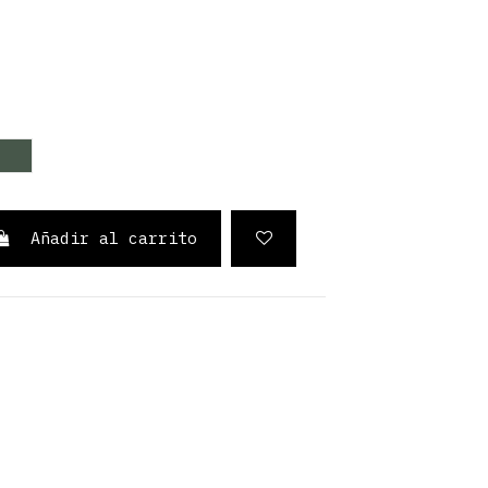
rde oscuro
Verde Oliva
Añadir al carrito