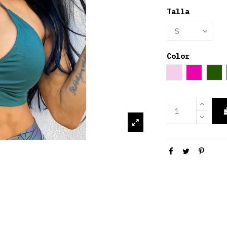
Talla
Color
Rosa palo
Fucsia
Ve