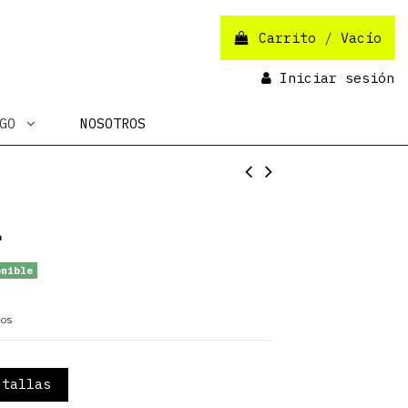
Carrito
/
Vacío
Iniciar sesión
OGO
NOSOTROS
.
nible
os
tallas