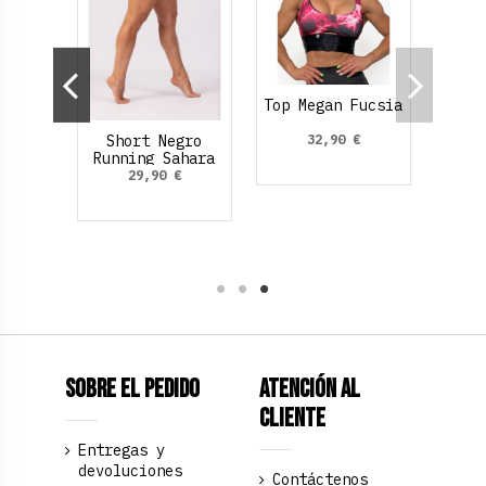
Top Megan Fucsia
32,90 €
horty
Short Negro
a
Running Sahara
€
29,90 €
egro
Sobre el pedido
Atención al
Cliente
Entregas y
devoluciones
Contáctenos