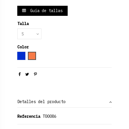
Guía de tallas
Talla
Color
Azul Eléctrico
Marrón claro
Detalles del producto
Referencia
T00086