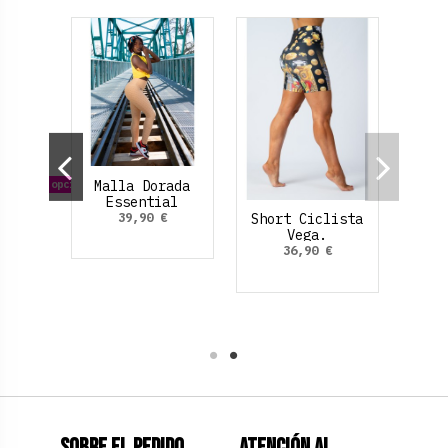
Malla Dorada
on otras opciones
Essential
Jacquard
39,90 €
lista
Short Ciclista
(Fruncido
.
Vega.
Trasero).
€
36,90 €
 claro
marillo
Sobre el pedido
Atención al