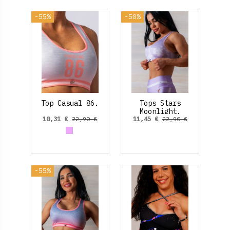
-55%
-50%
Top Casual 86.
Tops Stars
Moonlight.
10,31 €
11,45 €
22,90 €
22,90 €
Malva
-55%