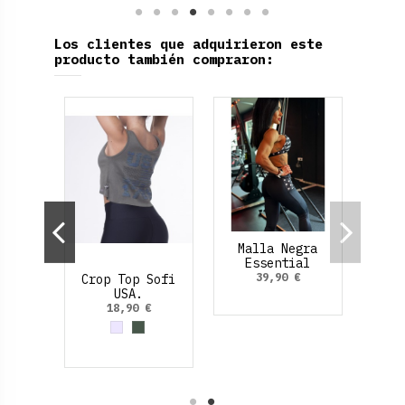
Los clientes que adquirieron este
producto también compraron:
ai.
Malla Negra
Essential
Bolsillo.
€
39,90 €
Crop Top Sofi
USA.
laro
sia
Verde oscuro
Verde Oliva
18,90 €
Gris
Verde Oliva