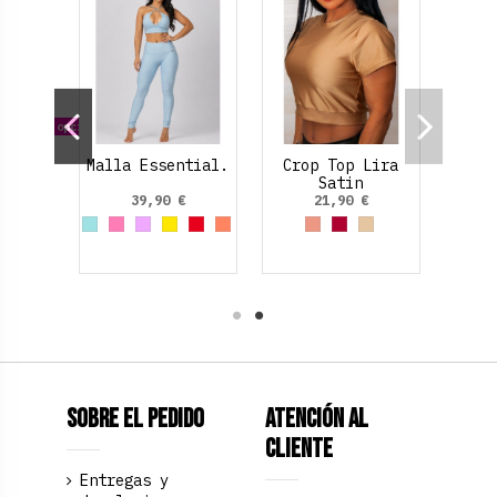
on otras opciones
gra
Malla Essential.
Crop Top Lira
a
Satin
€
39,90 €
21,90 €
Azul cielo
Rosa claro
Malva
Amarillo
Rojo
Guayaba
Rosa Salmón
Rojo Rubí
Dorado
Sobre el pedido
Atención al
Cliente
Entregas y