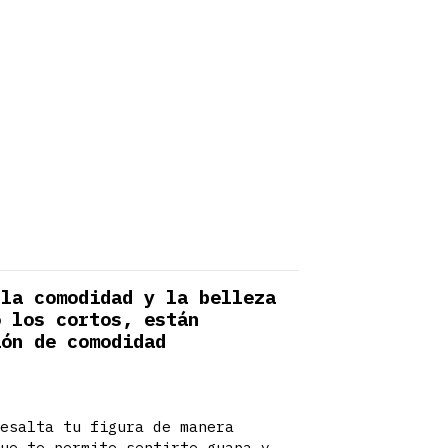
 la comodidad y la belleza
o los cortos, están
ión de comodidad
resalta tu figura de manera
que te permite sentirte guapa y