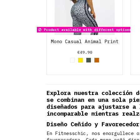
Product available with different options
Mono Casual Animal Print
€49.90
White
Yellow
Verde Oliva
Brown
Explora nuestra colección d
se combinan en una sola pie
diseñados para ajustarse a 
incomparable mientras realz
Diseño Ceñido y Favorecedor
En Fitnesschic, nos enorgullece o
favorecedora. Cada mono está dise