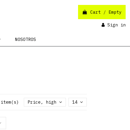
Cart
/
Empty
Sign in
NOSOTROS
 item(s)
Price, high to low
14