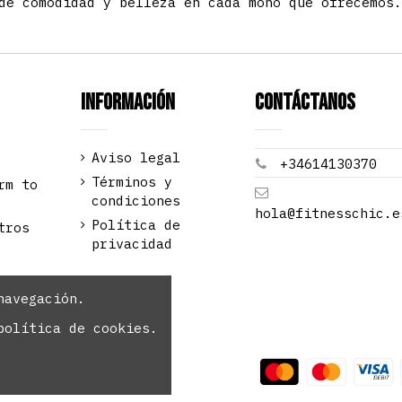
de comodidad y belleza en cada mono que ofrecemos
Información
Contáctanos
Aviso legal
+34614130370
Términos y
rm to
condiciones
hola@fitnesschic.e
Política de
tros
privacidad
navegación.
política de cookies.
odos los derechos