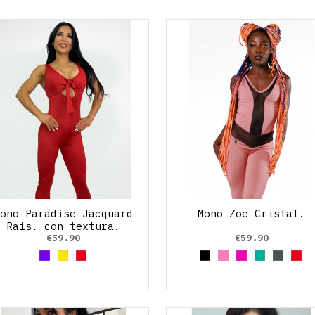
Mono Paradise Jacquard
Mono Zoe Cristal.
Rais, con textura.
€59.90
€59.90
Morado
Yellow
Red
Black
Rosa claro
Fucsia
Verde ag
Verde
Red