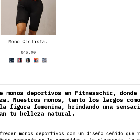
Mono Ciclista.
€45.90
Estrellas B_N
Luigy
Roby
Roby colors
Robry Grises
e monos deportivos en Fitnesschic, donde
za. Nuestros monos, tanto los largos com
la figura femenina, brindando una sensac
an tu belleza natural.
frecer monos deportivos con un diseño ceñido que 
ñado pensando en la comodidad y la elegancia, lo 