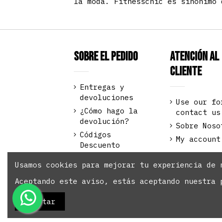
la moda. Fitnesschic es sinónimo 
Sobre el pedido
Atención al
Cliente
Entregas y
devoluciones
Use our fo
¿Cómo hago la
contact us
devolución?
Sobre Noso
Códigos
My account
Descuento
Pago seguro
Usamos cookies para mejorar tu experiencia de 
Aceptando este aviso, estás aceptando nuestra 
Fitnesschic.es Copyright © 2023 T
Aceptar
reservados.