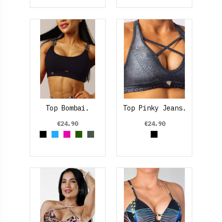
Top Bombai.
Top Pinky Jeans.
€24.90
€24.90
Black
Azul claro
Fucsia
Verde oscuro
Verde Oliva
Black