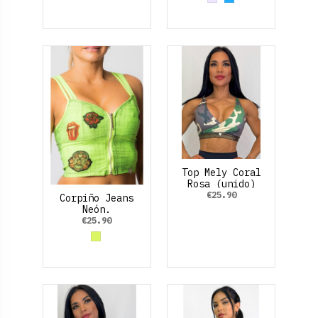
Grey
Azul claro
Top Mely Coral
Rosa (unido)
€25.90
Corpiño Jeans
Neón.
€25.90
Amarillo Neon