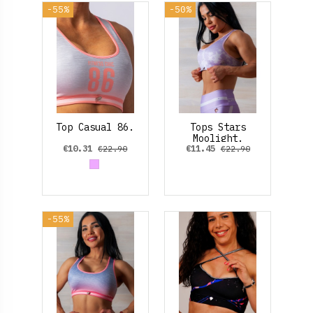
-55%
-50%
Top Casual 86.
Tops Stars
Moolight.
€10.31
€11.45
€22.90
€22.90
Malva
-55%