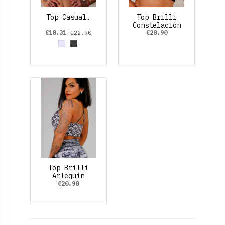
Top Casual.
Top Brilli
Constelación
€10.31
€20.90
€22.90
Grey
Gris Oscuro
Top Brilli
Arlequín
€20.90