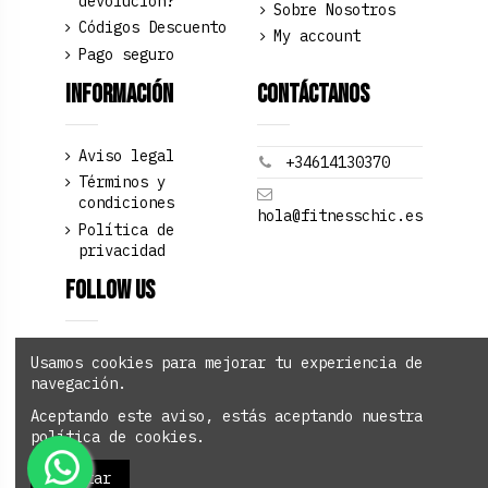
devolución?
Sobre Nosotros
Códigos Descuento
My account
Pago seguro
Información
Contáctanos
Aviso legal
+34614130370
Términos y
condiciones
hola@fitnesschic.es
Política de
privacidad
Follow us
Usamos cookies para mejorar tu experiencia de
navegación.
Newsletter
Aceptando este aviso, estás aceptando nuestra
política de cookies.
Aceptar