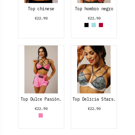
Top chinese
Top hombro negro
€22.90
€22.90
Black
Azul cielo
Rojo Rubí
Top Dulce Pasión.
Top Delicia Stars.
€22.90
€22.90
Rosa claro