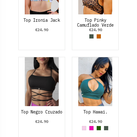
Top Ironia Jack
Top Pinky
Camuflado Verde
Oliva
€24.90
€24.90
Verde Oliva
Brown
Top Negro Cruzado
Top Hawai.
€24.90
€24.90
Rosa palo
Fucsia
Verde oscuro
Verde Oliva