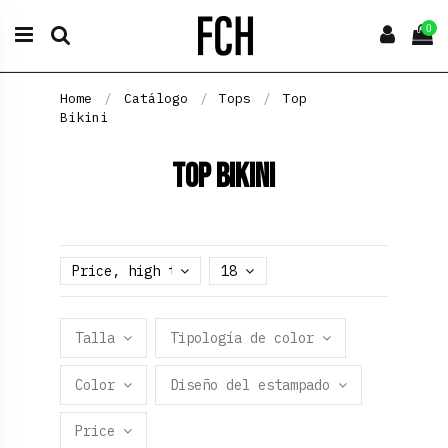
0
Home
Catálogo
Tops
Top
Bikini
Top Bikini
Price, high to low
18
Talla
Tipología de color
Color
Diseño del estampado
Price