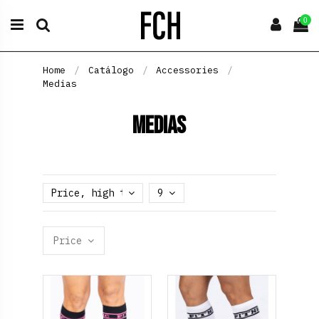
0
Home
Catálogo
Accessories
Medias
Medias
Price, high to low
9
Price