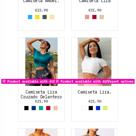
Camiseta Amber.
Camiseta Lira
€22.90
€21.90
Azul claro
Yellow
Verde Oliva
Beige
Rosa Salmón
Rojo Rubí
Dorado
Product available with different options
Product available with different options
Camiseta Lira
Camiseta Lira.
Cruzado Delantero
€21.90
€21.90
Black
Azul Marino
Verde aguamarina
Rojo Rubí
Dorado
White
Black
Azul Eléctrico
Amarillo Neo