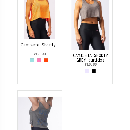
Camiseta Shorty.
€19.90
CAMISETA SHORTY
GREY (unido)
Azul cielo
Rosa claro
Orange
€19.89
Grey
Black