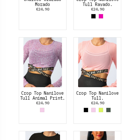
Morado
Tull Rayado.
€24.90
€24.90
Black
Fucsia
Crop Top Nanilove
Crop Top Nanilove
Tull Animal Print.
Tull.
€24.90
€24.90
Rosa palo
Black
Rosa palo
Amarillo Neon
Verde Oliva