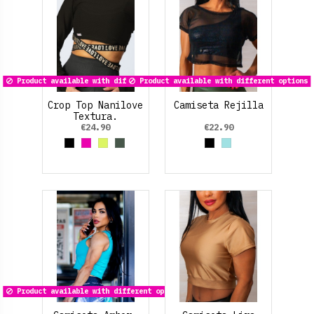
Product available with different options
Product available with different options
Crop Top Nanilove
Camiseta Rejilla
Textura.
€24.90
€22.90
Black
Fucsia
Amarillo Neon
Verde Oliva
Black
Azul cielo
Product available with different options