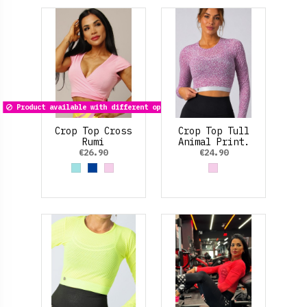
Product available with different options
Crop Top Cross
Crop Top Tull
Rumi
Animal Print.
(contabilizar)
€26.90
€24.90
Azul cielo
Azul Cobalto
Rosa palo
Rosa palo