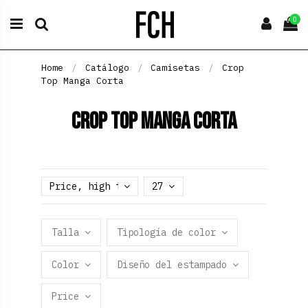
0
Home
Catálogo
Camisetas
Crop
Top Manga Corta
Crop Top Manga Corta
Price, high to low
27
Talla
Tipología de color
Color
Diseño del estampado
Price