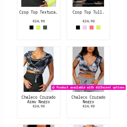
Crop Top Textura.
Crop Top Tull.
€24.90
€24.90
Black
Amarillo Neon
Verde Oliva
Black
Rosa palo
Rosa Fluor
Amarillo Neo
Product available with different options
Chaleco Cruzado
Chaleco Cruzado
Army Negro
Negro
€24.90
€24.90