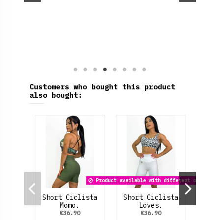
Customers who bought this product
also bought:
Product available with different options
Short Ciclista
Short Ciclista
Momo.
Loves.
€36.90
€36.90
Pira