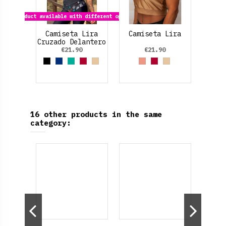
Product available with different options
Camiseta Lira
Camiseta Lira
Cruzado Delantero
€21.90
€21.90
Black
Azul Marino
Verde aguamarina
Rojo Rubí
Dorado
Rosa Salmón
Rojo Rubí
Dorado
16 other products in the same
category: