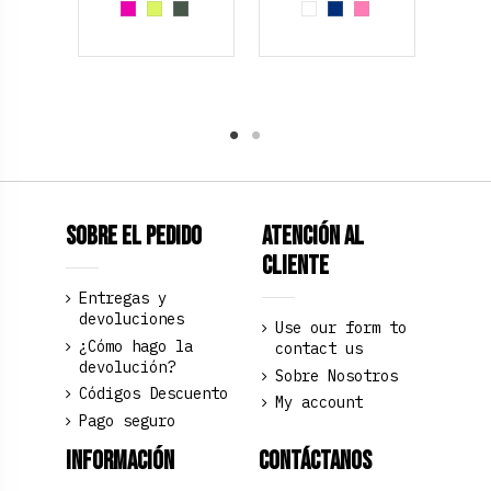
Fucsia
Amarillo Neon
Verde Oliva
White
Azul Marino
Rosa claro
Sobre el pedido
Atención al
Cliente
Entregas y
devoluciones
Use our form to
¿Cómo hago la
contact us
devolución?
Sobre Nosotros
Códigos Descuento
My account
Pago seguro
Información
Contáctanos