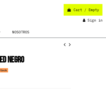
Cart
/
Empty
Sign in
NOSOTROS
ed Negro
tock