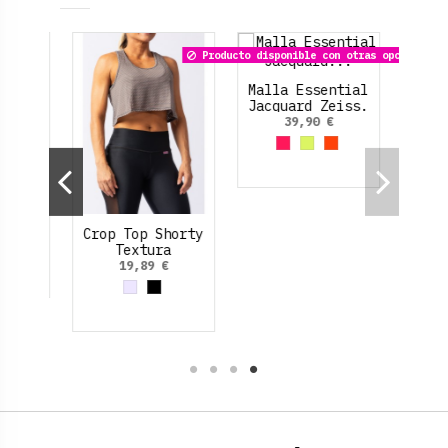
Producto disponible con otras opciones
Jeans.
Malla Essential
Jacquard Zeiss.
€
39,90 €
Crop Top Shorty
Textura
ro
Rosa Oscuro
Amarillo Neon
Naranja
19,89 €
Gris
Negro