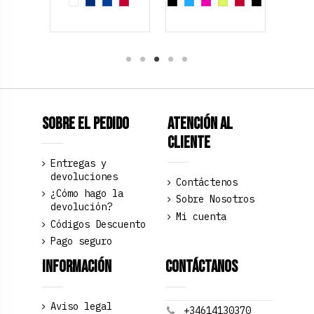
ielo
l Cobalto
Rosa palo
Blanco
Azul Marino
Azul Cobalto
Rojo Cereza
Negro
Azul claro
Fucsia
Amarillo Neon
Rojo Cereza
Negro/Neón
Sobre el pedido
Atención al
Cliente
Entregas y
devoluciones
Contáctenos
¿Cómo hago la
Sobre Nosotros
devolución?
Mi cuenta
Códigos Descuento
Pago seguro
Información
Contáctanos
Aviso legal
+34614130370