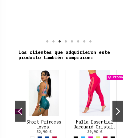
Los clientes que adquirieron este
producto también compraron:
Producto dispo
Crop
on otras opciones
Cross
Short Princess
Malla Essential
Loves.
Jacquard Cristal.
€
32,90 €
39,90 €