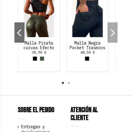
Short Princess
Malla Pirata
Ma
Loves.
curvas Efecto
Pock
Cuero (fruncido
32,90 €
38,90 €
trasero)
Blanco
Azul Marino
Azul Cobalto
Rojo Cereza
Negro
Verde Oliva
Sobre el pedido
Atención al
Cliente
Entregas y