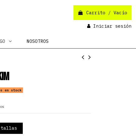
Carrito
/
Vacío
Iniciar sesión
OGO
NOSOTROS
Kim
s en stock
os
tallas