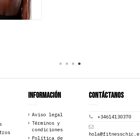
Información
Contáctanos
Aviso legal
+34614130370
Términos y
s
condiciones
tros
hola@fitnesschic.e
Política de