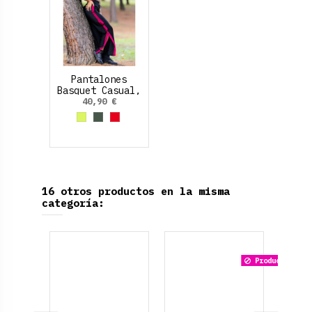
Pantalones
Basquet Casual,
botones click
40,90 €
lateral
Amarillo Neon
Verde Oliva
Rojo
16 otros productos en la misma
categoría:
Producto dispo