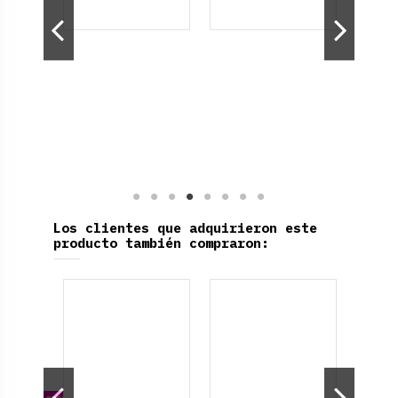
Los clientes que adquirieron este
producto también compraron:
Xio
E
Eira
D
on otras opciones