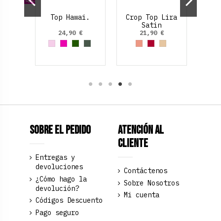
ejilla
Top Hawai.
Crop Top Lira
Satin
€
24,90 €
21,90 €
o
zul cielo
Rosa palo
Fucsia
Verde oscuro
Verde Oliva
Rosa Salmón
Rojo Rubí
Dorado
Sobre el pedido
Atención al
Cliente
Entregas y
devoluciones
Contáctenos
¿Cómo hago la
Sobre Nosotros
devolución?
Mi cuenta
Códigos Descuento
Pago seguro