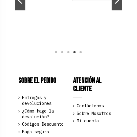
ashion
Chandal Animal
Top Hawai.
Print Cebra
€
89,00 €
24,90 €
a claro
Verde Manzana
Rosa palo
Fucsia
Verde oscuro
Verde Oliva
Sobre el pedido
Atención al
Cliente
Entregas y
devoluciones
Contáctenos
¿Cómo hago la
Sobre Nosotros
devolución?
Mi cuenta
Códigos Descuento
Pago seguro