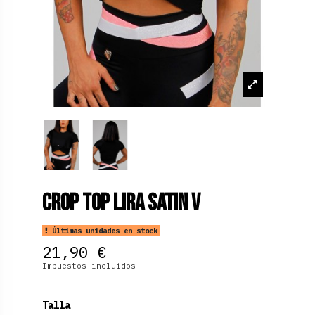
Crop Top Lira Satin V
Últimas unidades en stock
21,90 €
Impuestos incluidos
Talla