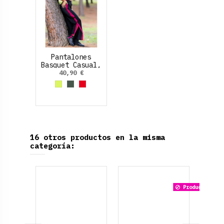
Pantalones
Basquet Casual,
botones click
40,90 €
lateral
Amarillo Neon
Verde Oliva
Rojo
16 otros productos en la misma
categoría:
Producto dispo