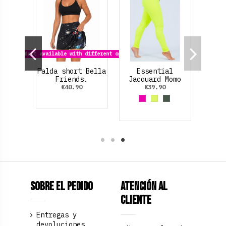
Product available with different options
al.
Falda short Bella
Essential
Friends.
Jacquard Momo
(con textura).
€40.90
€39.90
aro
a
ellow
Red
Guayaba
Fucsia
Amarillo Neon
Verde Oliva
Sobre el pedido
Atención al
Cliente
Entregas y
devoluciones