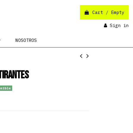
Cart
/
Empty
Sign in
NOSOTROS
Tirantes
nible