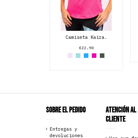
Camiseta Kaira.
€22.90
Grey
Azul cielo
Azul claro
Fucsia
Verde Oliva
Sobre el pedido
Atención al
Cliente
Entregas y
devoluciones