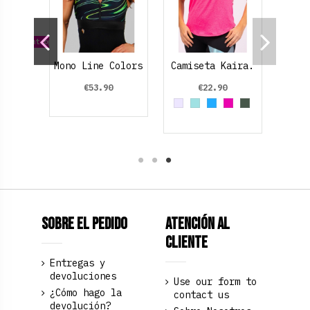
 different options
ntial.
Mono Line Colors
Camiseta Kaira.
€53.90
€22.90
de oscuro
Verde Oliva
Red
Grey
Azul cielo
Azul claro
Fucsia
Verde Oliva
Sobre el pedido
Atención al
Cliente
Entregas y
devoluciones
Use our form to
¿Cómo hago la
contact us
devolución?