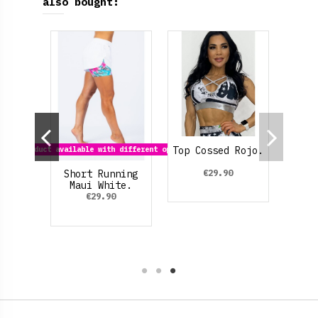
also bought:
Top Cossed Rojo.
Product available with different options
€29.90
nce.
Short Running
Maui White.
€29.90
k
osa claro