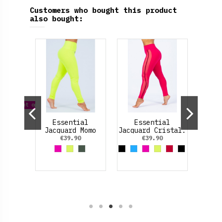
Customers who bought this product
also bought:
Pi
 different options
ta
Essential
Essential
to.
Jacquard Momo
Jacquard Cristal.
(con textura).
€39.90
€39.90
l Marino
Red
Rojo Rubí
Fucsia
Amarillo Neon
Verde Oliva
Black
Azul claro
Fucsia
Amarillo Neon
Rojo Cereza
Negro/Neón