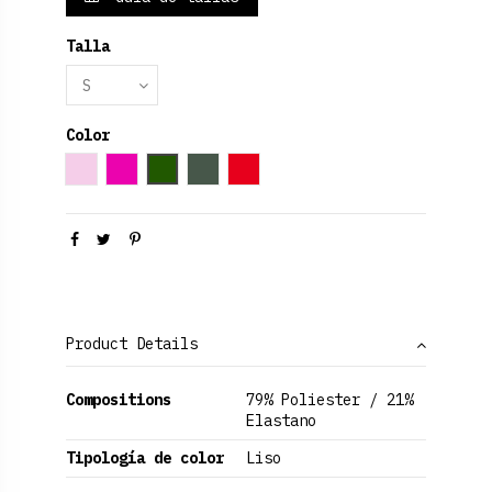
Talla
Color
Rosa palo
Fucsia
Verde oscuro
Verde Oliva
Red
Product Details
Compositions
79% Poliester / 21%
Elastano
Tipología de color
Liso