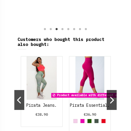
Customers who bought this product
also bought:
Sho
Jacqu
Whit
B
Product available with different options
ouss
Pirata Jeans.
Pirata Essential.
€38.90
€36.90
a claro
Rosa palo
Fucsia
Verde oscuro
Verde Oliva
Red