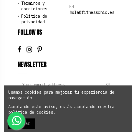
Términos y
condiciones
hola@fitnesschic.es
Política de
privacidad
Follow us
Newsletter
Usamos cookies para mejorar tu experiencia de
navegación.
Add to cart
Aceptando este aviso, estás aceptando nuestra
política de cookies.
Aceptar
Fitnesschic.es Copyright © 2023 Todos los
derechos reservados.