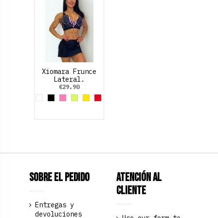
Xiomara Frunce
Lateral.
€29.90
White
Black
Rosa claro
Amarillo Neon
Yellow
Red
Sobre el pedido
Atención al
Cliente
Entregas y
devoluciones
Use our form to