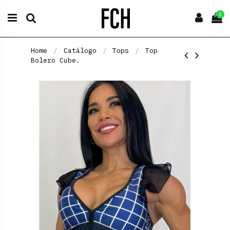
0
Home
Catálogo
Tops
Top
Bolero Cube.