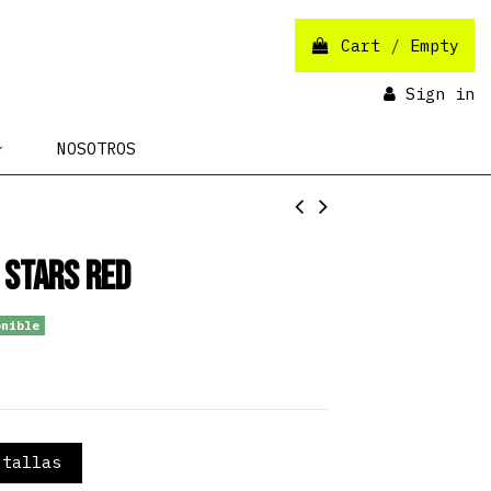
Cart
/
Empty
Sign in
NOSOTROS
 Stars Red
nible
tallas