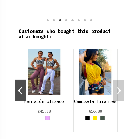
Customers who bought this product
also bought:
nes
Pantalón plisado
Camiseta Tirantes
sto
es
€41.50
€16.00
lo Neon
de Oliva
Red
White
Malva
Black
Yellow
Verde Oliva