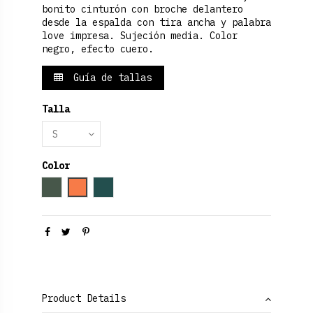
bonito cinturón con broche delantero
desde la espalda con tira ancha y palabra
love impresa. Sujeción media. Color
negro, efecto cuero.
Guía de tallas
Talla
Color
Verde Oliva
Marrón claro
Verde Medio
Product Details