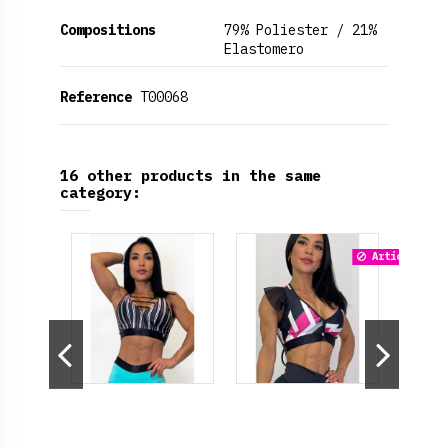
Compositions
79% Poliester / 21%
Elastomero
Reference
T00068
16 other products in the same
category:
Artículo temp