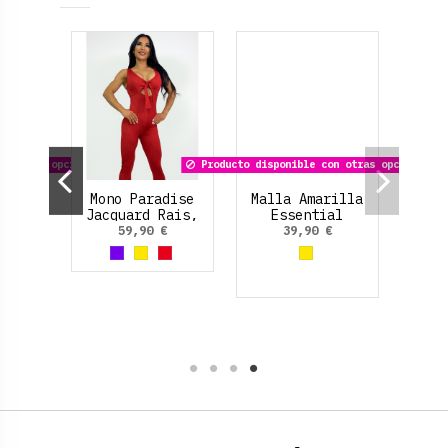
on otras opciones
bai
Mono Paradise
Producto disponible con otras opciones
rd
Jacquard Rais,
ción
con textura.
€
59,90 €
Malla Amarilla
Essential
 Eléctrico
arrón claro
Morado
Amarillo
Rojo
Jacquard Rais
39,90 €
(con textura).
Amarillo