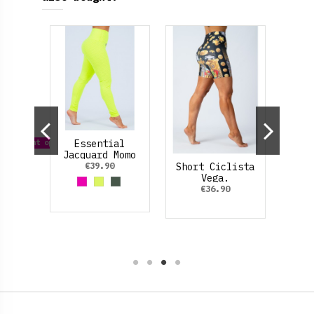
Bost
ve
Essential
 different options
Jacquard Momo
(con textura).
€39.90
lista
Short Ciclista
.
Vega.
Fucsia
Amarillo Neon
Verde Oliva
€36.90
 claro
ellow