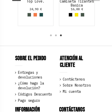
nes
Top Love.
Camiseta Tirantes
sual,
Basica
lick
€
24,90 €
16,00 €
l
lo Neon
de Oliva
Rojo
Verde Oliva
Marrón claro
Verde Medio
Negro
Amarillo
Verde Oliva
Sobre el pedido
Atención al
Cliente
Entregas y
devoluciones
Contáctenos
¿Cómo hago la
Sobre Nosotros
devolución?
Mi cuenta
Códigos Descuento
Pago seguro
Información
Contáctanos