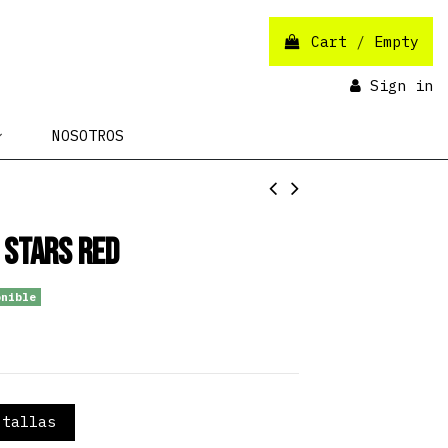
Cart
/
Empty
Sign in
NOSOTROS
 Stars Red
nible
tallas