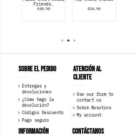
nco.
Friends.
€40.90
€26.90
te
Sobre el pedido
Atención al
Cliente
Entregas y
devoluciones
Use our form to
¿Cómo hago la
contact us
devolución?
Sobre Nosotros
Códigos Descuento
My account
Pago seguro
Información
Contáctanos