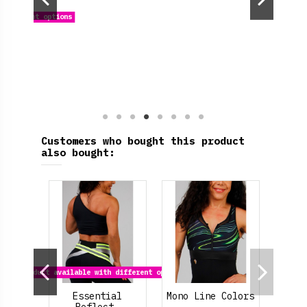
 different options
Customers who bought this product
also bought:
Product available with different options
olero
Essential
Mono Line Colors