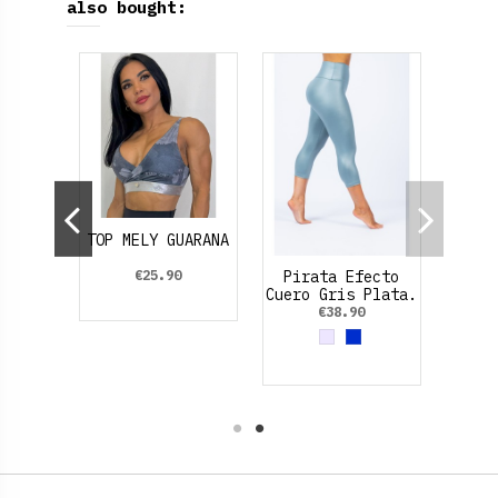
also bought:
gra
TOP MELY GUARANA
t
€25.90
Pirata Efecto
Cuero Gris Plata.
ck
€38.90
Grey
Azul Eléctrico