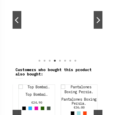
Customers who bought this product
also bought:
Pantalones Boxing
Xio
Persia.
E
€36.00
Black
Azul cielo
Orange
Eira
D