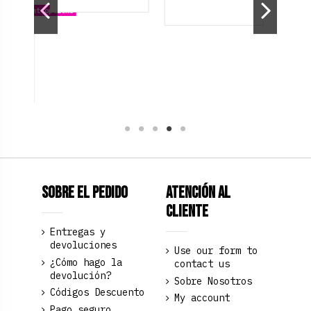
 different options
Cross
Top Bombai.
izar)
€24.90
ielo
l Cobalto
Rosa palo
Black
Azul claro
Fucsia
Verde oscuro
Verde Oliva
Sobre el pedido
Atención al
Cliente
Entregas y
devoluciones
Use our form to
¿Cómo hago la
contact us
devolución?
Sobre Nosotros
Códigos Descuento
My account
Pago seguro