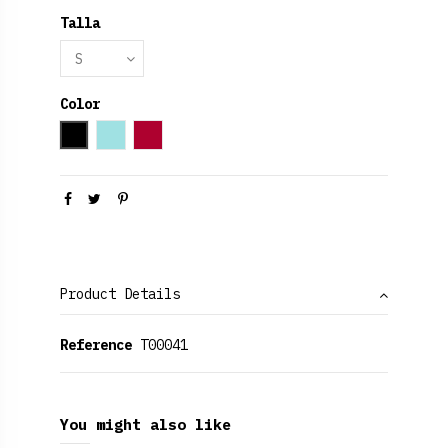
Talla
Color
Black
Azul cielo
Rojo Rubí
Product Details
Reference
T00041
You might also like