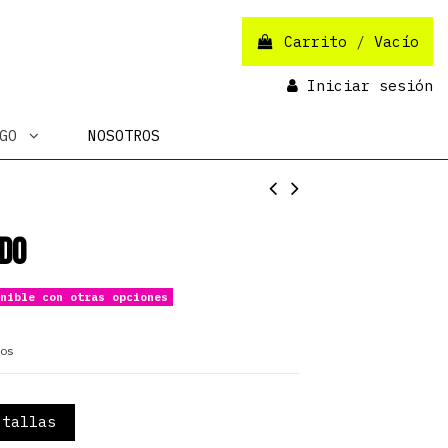
Carrito
/
Vacío
Iniciar sesión
OGO
NOSOTROS
do
nible con otras opciones
os
tallas