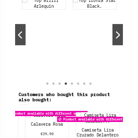
Customers who bought this product
also bought:
Product available with different options
Product available with different options
Calavera Rosa
Camiseta Lira
E
€39.90
Cruzado Delantero
B