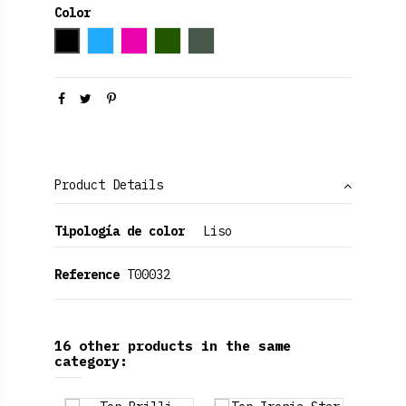
Color
Black
Azul claro
Fucsia
Verde oscuro
Verde Oliva
Product Details
Tipología de color
Liso
Reference
T00032
16 other products in the same
category: