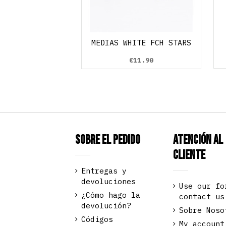
vas Efecto Cuero
uncido trasero)
€38.90
MEDIAS WHITE FCH STARS
Black
Verde Oliva
€11.90
Sobre el pedido
Atención al
Cliente
Entregas y
devoluciones
Use our fo
¿Cómo hago la
contact us
devolución?
Sobre Noso
Códigos
My account