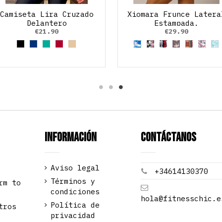
Camiseta Lira Cruzado
Xiomara Frunce Latera
Delantero
Estampada.
€21.90
€29.90
Black
Azul Marino
Verde aguamarina
Rojo Rubí
Dorado
Eira
Donuts
Rock
Camuflaje
India
Acua
V
Información
Contáctanos
Aviso legal
+34614130370
Términos y
rm to
condiciones
hola@fitnesschic.e
Política de
tros
privacidad