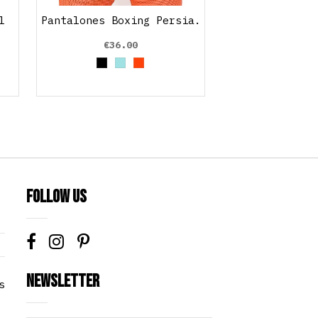
l
Pantalones Boxing Persia.
€36.00
rela
ersus
Black
Azul cielo
Orange
Follow us
Newsletter
s