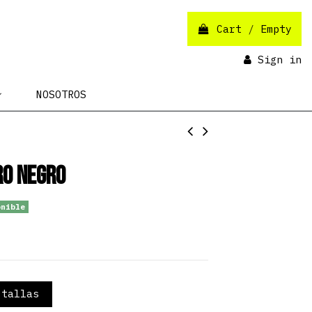
Cart
/
Empty
Sign in
NOSOTROS
ro negro
nible
tallas