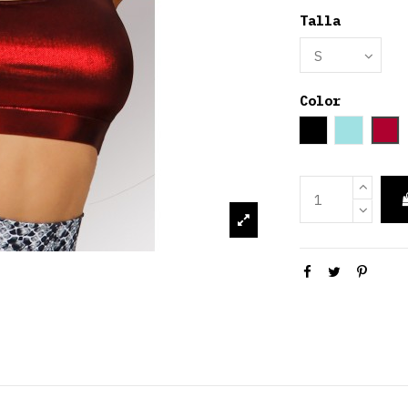
Talla
Color
Black
Azul ci
Ro