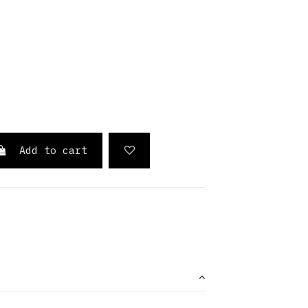
elo
jo Rubí
Add to cart