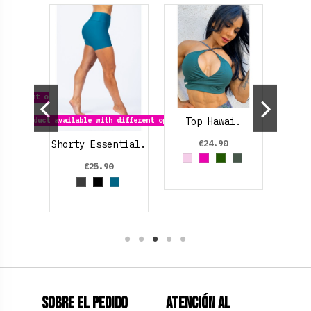
Cam
 different options
Lira
Top Hawai.
Product available with different options
antero
€24.90
Shorty Essential.
arino
de aguamarina
Rojo Rubí
Dorado
Rosa palo
Fucsia
Verde oscuro
Verde Oliva
€25.90
Gris Oscuro
Black
Azul Turquesa
Sobre el pedido
Atención al