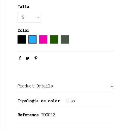
Talla
Color
Black
Azul claro
Fucsia
Verde oscuro
Verde Oliva
Product Details
Tipología de color
Liso
Reference
T00032